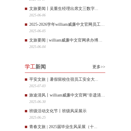
文旅要闻丨吴重生经理出席文三数字...
2025-06-06
2025-2026学年​william威廉中文官网员工新闻中心...
2025-06-05
文旅要闻 | ​william威廉中文官网承办博达论坛第...
2025-06-04
学工
新闻
更多>>
平安文旅｜暑假留校住宿员工安全大...
2025-07-03
旅途清风丨​william威廉中文官网“非遗清风，文...
2025-06-30
班级活动文化节丨班级风采展示
2025-06-25
青春文旅 | 2025届毕业生风采展（十...