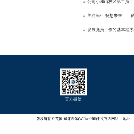
公司小和山校区第二员工
关注民生 畅想未来——
发展党员工作的基本程序
官方微信
版权所有 © 英国·威廉希尔(WilliamHill)中文官方网站 地址：浙江省杭